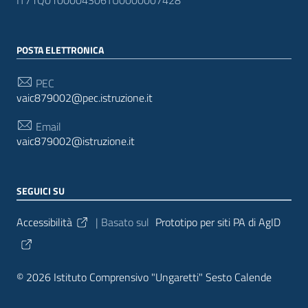
POSTA ELETTRONICA
PEC
vaic879002@pec.istruzione.it
Email
vaic879002@istruzione.it
SEGUICI SU
Sezione Link Utili
Accessibilità
| Basato sul
Prototipo per siti PA di AgID
© 2026 Istituto Comprensivo "Ungaretti" Sesto Calende