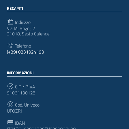
RECAPITI
Indirizzo
Via M. Bogni, 2
21018, Sesto Calende
Telefono
(+39) 0331924193
INFORMAZIONI
C.F. / P.IVA
91061130125
Cod. Univoco
UFQZRI
IBAN
IT71Q0100004306TU0000007428