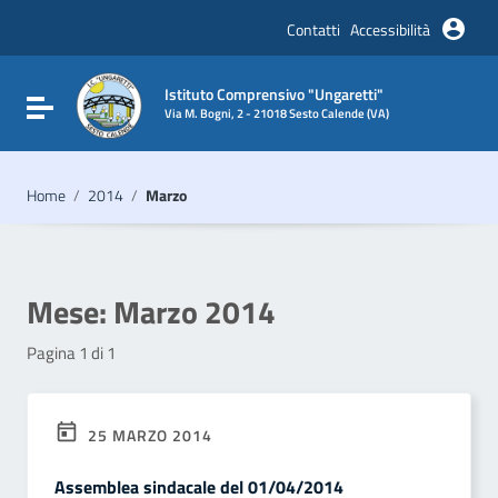
Vai ai contenuti
Vai al menu di navigazione
Contatti
Accessibilità
Vai al footer
Istituto Comprensivo "Ungaretti"
Attiva / disattiva la navigazione
Via M. Bogni, 2 - 21018 Sesto Calende (VA)
Home
/
2014
/
Marzo
Mese:
Marzo 2014
Pagina 1 di 1
25 MARZO 2014
Assemblea sindacale del 01/04/2014