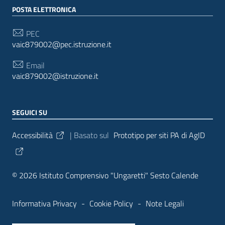
POSTA ELETTRONICA
PEC
vaic879002@pec.istruzione.it
Email
vaic879002@istruzione.it
SEGUICI SU
Sezione Link Utili
Accessibilità
| Basato sul
Prototipo per siti PA di AgID
© 2026 Istituto Comprensivo "Ungaretti" Sesto Calende
Informativa Privacy
-
Cookie Policy
-
Note Legali