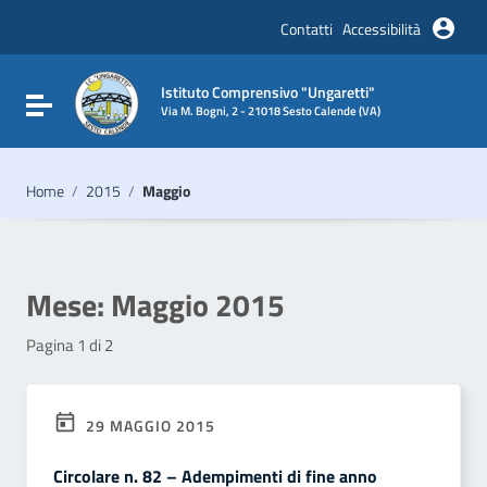
Vai ai contenuti
Vai al menu di navigazione
Contatti
Accessibilità
Vai al footer
Istituto Comprensivo "Ungaretti"
Attiva / disattiva la navigazione
Via M. Bogni, 2 - 21018 Sesto Calende (VA)
Home
/
2015
/
Maggio
Mese:
Maggio 2015
Pagina 1 di 2
29 MAGGIO 2015
Circolare n. 82 – Adempimenti di fine anno