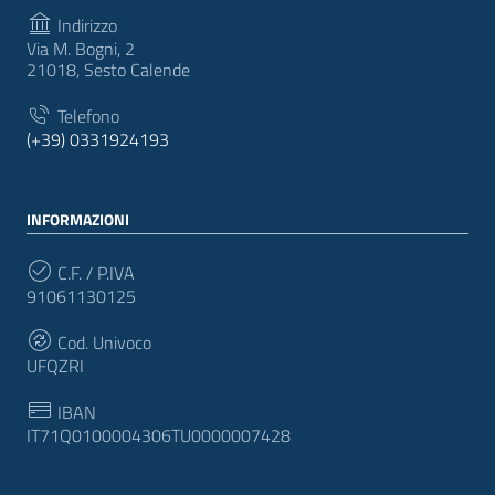
Indirizzo
Via M. Bogni, 2
21018, Sesto Calende
Telefono
(+39) 0331924193
INFORMAZIONI
C.F. / P.IVA
91061130125
Cod. Univoco
UFQZRI
IBAN
IT71Q0100004306TU0000007428