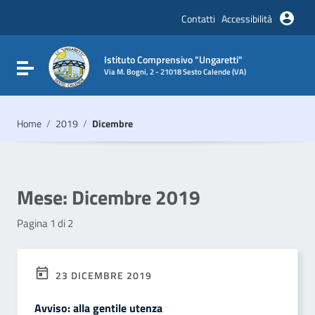
Vai ai contenuti
Vai al menu di navigazione
Contatti
Accessibilità
Vai al footer
Istituto Comprensivo "Ungaretti"
Attiva / disattiva la navigazione
Via M. Bogni, 2 - 21018 Sesto Calende (VA)
Home
/
2019
/
Dicembre
Mese:
Dicembre 2019
Pagina 1 di 2
23 DICEMBRE 2019
Avviso: alla gentile utenza