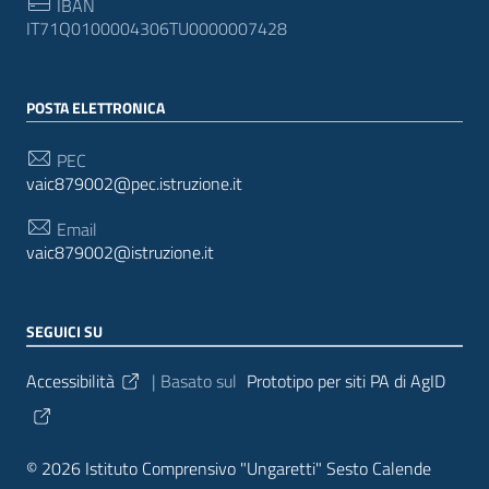
IBAN
IT71Q0100004306TU0000007428
POSTA ELETTRONICA
PEC
vaic879002@pec.istruzione.it
Email
vaic879002@istruzione.it
SEGUICI SU
Sezione Link Utili
Accessibilità
| Basato sul
Prototipo per siti PA di AgID
© 2026 Istituto Comprensivo "Ungaretti" Sesto Calende