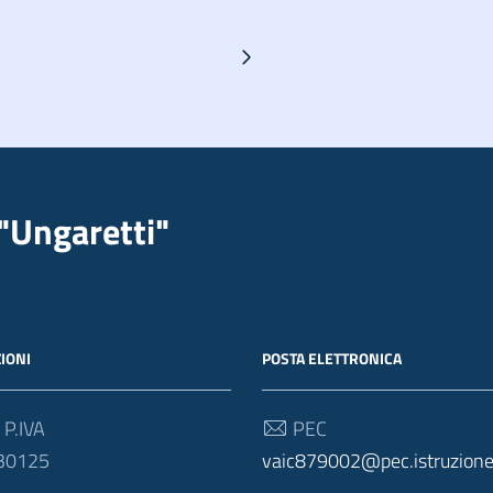
Pagina successiva
"Ungaretti"
IONI
POSTA ELETTRONICA
 P.IVA
PEC
30125
vaic879002@pec.istruzione.