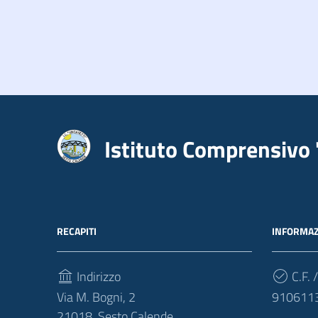
Istituto Comprensivo 
RECAPITI
INFORMAZ
Indirizzo
C.F. /
Via M. Bogni, 2
910611
21018, Sesto Calende