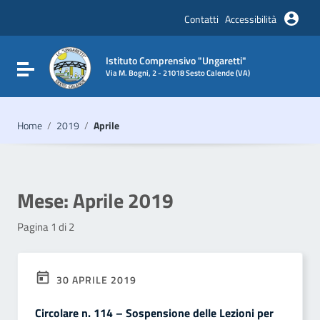
Vai ai contenuti
Vai al menu di navigazione
Contatti
Accessibilità
Vai al footer
Istituto Comprensivo "Ungaretti"
Attiva / disattiva la navigazione
Via M. Bogni, 2 - 21018 Sesto Calende (VA)
Home
/
2019
/
Aprile
Mese:
Aprile 2019
Pagina 1 di 2
30 APRILE 2019
Circolare n. 114 – Sospensione delle Lezioni per