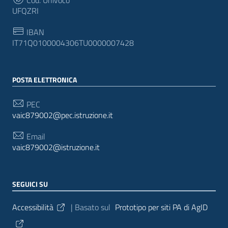
UFQZRI
IBAN
IT71Q0100004306TU0000007428
POSTA ELETTRONICA
PEC
vaic879002@pec.istruzione.it
Email
vaic879002@istruzione.it
SEGUICI SU
Sezione Link Utili
Accessibilità
| Basato sul
Prototipo per siti PA di AgID