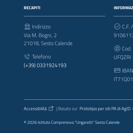
RECAPITI
INFORMAZ
Indirizzo
C.F. /
Via M. Bogni, 2
910611
21018, Sesto Calende
Cod.
Telefono
UFQZRI
(+39) 0331924193
IBA
IT71Q0
Sezione Link Utili
Accessibilità
| Basato sul
Prototipo per siti PA di AgID
© 2026 Istituto Comprensivo "Ungaretti" Sesto Calende