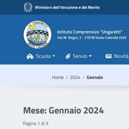
Vai ai contenuti
Vai al menu di navigazione
Vai al footer
Istituto Comprensivo "Ungaretti"
Via M. Bogni, 2 - 21018 Sesto Calende (VA)
Scuola
Servizi
Novità
Home
/
2024
/
Gennaio
Mese:
Gennaio 2024
Pagina 1 di 3