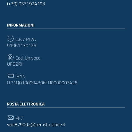
(+39) 0331924193
INFORMAZIONI
C.F. / P.IVA
91061130125
Cod. Univoco
UFQZRI
IBAN
IT71Q0100004306TU0000007428
POSTA ELETTRONICA
PEC
vaic879002@pec.istruzione.it