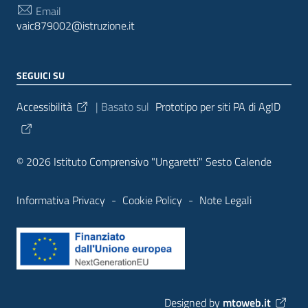
Email
vaic879002@istruzione.it
SEGUICI SU
Sezione Link Utili
Accessibilità
| Basato sul
Prototipo per siti PA di AgID
© 2026 Istituto Comprensivo "Ungaretti" Sesto Calende
Informativa Privacy
-
Cookie Policy
-
Note Legali
Designed by
mtoweb.it