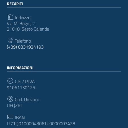
RECAPITI
Indirizzo
Via M. Bogni, 2
21018, Sesto Calende
Telefono
(+39) 0331924193
INFORMAZIONI
C.F. / P.IVA
91061130125
Cod. Univoco
UFQZRI
IBAN
IT71Q0100004306TU0000007428