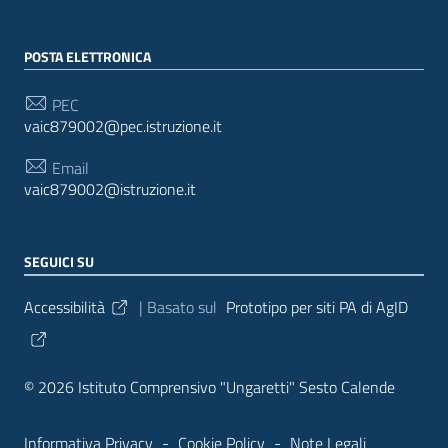
POSTA ELETTRONICA
PEC
vaic879002@pec.istruzione.it
Email
vaic879002@istruzione.it
SEGUICI SU
Sezione Link Utili
Accessibilità
| Basato sul
Prototipo per siti PA di AgID
© 2026 Istituto Comprensivo "Ungaretti" Sesto Calende
Informativa Privacy
-
Cookie Policy
-
Note Legali