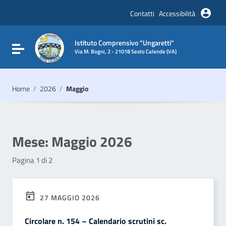
Vai ai contenuti
Vai al menu di navigazione
Contatti
Accessibilità
Vai al footer
Istituto Comprensivo "Ungaretti"
Attiva / disattiva la navigazione
Via M. Bogni, 2 - 21018 Sesto Calende (VA)
Home
/
2026
/
Maggio
Mese:
Maggio 2026
Pagina 1 di 2
27 MAGGIO 2026
Circolare n. 154 – Calendario scrutini sc.