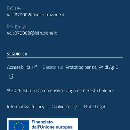
PEC
vaic879002@pec.istruzione.it
Email
vaic879002@istruzione.it
SEGUICI SU
Sezione Link Utili
Accessibilità
| Basato sul
Prototipo per siti PA di AgID
© 2026 Istituto Comprensivo "Ungaretti" Sesto Calende
Informativa Privacy
-
Cookie Policy
-
Note Legali