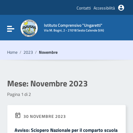
Vai ai contenuti
Vai al menu di navigazione
Contatti
Accessibilità
Vai al footer
Istituto Comprensivo "Ungaretti"
Attiva / disattiva la navigazione
Via M. Bogni, 2 - 21018 Sesto Calende (VA)
Home
/
2023
/
Novembre
Mese:
Novembre 2023
Pagina 1 di 2
30 NOVEMBRE 2023
Avviso: Sciopero Nazionale per il comparto scuola