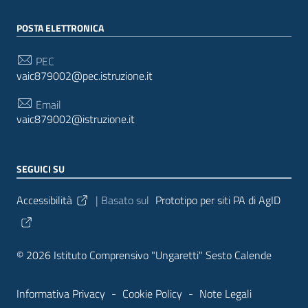
POSTA ELETTRONICA
PEC
vaic879002@pec.istruzione.it
Email
vaic879002@istruzione.it
SEGUICI SU
Sezione Link Utili
Accessibilità
| Basato sul
Prototipo per siti PA di AgID
© 2026 Istituto Comprensivo "Ungaretti" Sesto Calende
Informativa Privacy
-
Cookie Policy
-
Note Legali