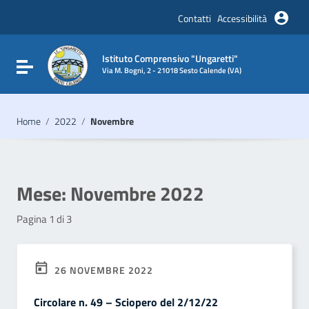
Vai ai contenuti
Vai al menu di navigazione
Contatti
Accessibilità
Vai al footer
Istituto Comprensivo "Ungaretti"
Attiva / disattiva la navigazione
Via M. Bogni, 2 - 21018 Sesto Calende (VA)
Home
/
2022
/
Novembre
Mese:
Novembre 2022
Pagina 1 di 3
26 NOVEMBRE 2022
Circolare n. 49 – Sciopero del 2/12/22