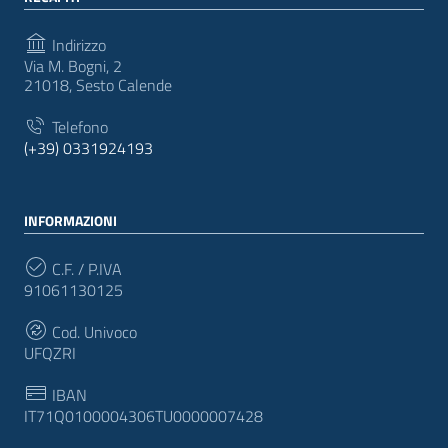
Indirizzo
Via M. Bogni, 2
21018, Sesto Calende
Telefono
(+39) 0331924193
INFORMAZIONI
C.F. / P.IVA
91061130125
Cod. Univoco
UFQZRI
IBAN
IT71Q0100004306TU0000007428