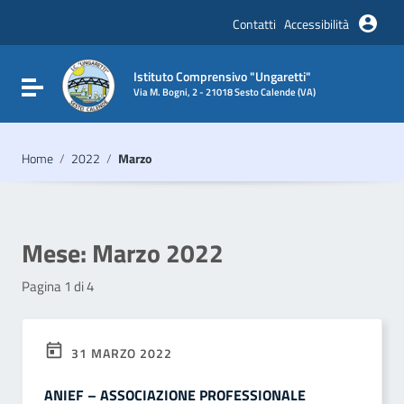
Vai ai contenuti
Vai al menu di navigazione
Contatti
Accessibilità
Vai al footer
Istituto Comprensivo "Ungaretti"
Attiva / disattiva la navigazione
Via M. Bogni, 2 - 21018 Sesto Calende (VA)
Home
/
2022
/
Marzo
Mese:
Marzo 2022
Pagina 1 di 4
31 MARZO 2022
ANIEF – ASSOCIAZIONE PROFESSIONALE