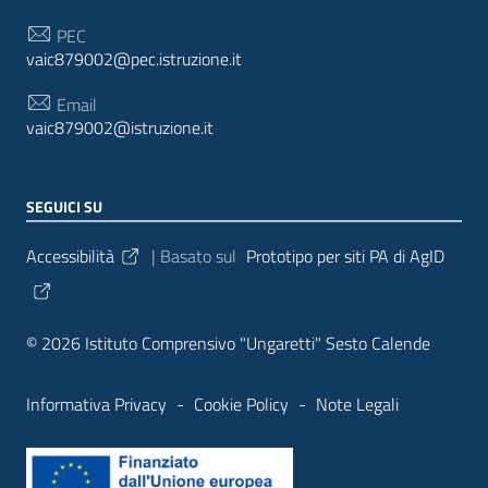
PEC
vaic879002@pec.istruzione.it
Email
vaic879002@istruzione.it
SEGUICI SU
Sezione Link Utili
Accessibilità
| Basato sul
Prototipo per siti PA di AgID
© 2026 Istituto Comprensivo "Ungaretti" Sesto Calende
Informativa Privacy
-
Cookie Policy
-
Note Legali