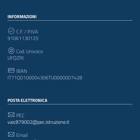
INFORMAZIONI
C.F. / P.IVA
91061130125
Cod. Univoco
UFQZRI
IBAN
IT71Q0100004306TU0000007428
POSTA ELETTRONICA
PEC
vaic879002@pec.istruzione.it
Email