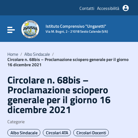
Vai ai contenuti
Vai al menu di navigazione
Contatti
Accessibilità
Vai al footer
Istituto Comprensivo "Ungaretti"
Attiva / disattiva la navigazione
Via M. Bogni, 2 - 21018 Sesto Calende (VA)
Home
/
Albo Sindacale
/
Circolare n. 68bis – Proclamazione sciopero generale per il giorno
16 dicembre 2021
Circolare n. 68bis –
Proclamazione sciopero
generale per il giorno 16
dicembre 2021
Categorie
Albo Sindacale
Circolari ATA
Circolari Docenti