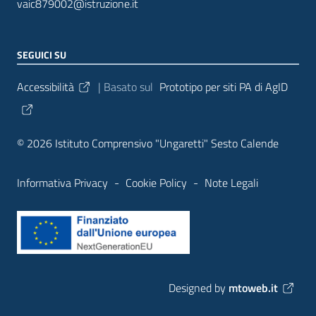
vaic879002@istruzione.it
SEGUICI SU
Sezione Link Utili
Accessibilità
| Basato sul
Prototipo per siti PA di AgID
© 2026 Istituto Comprensivo "Ungaretti" Sesto Calende
Informativa Privacy
-
Cookie Policy
-
Note Legali
Designed by
mtoweb.it