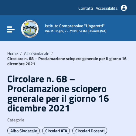
Vai ai contenuti
Vai al menu di navigazione
Contatti
Accessibilità
Vai al footer
Istituto Comprensivo "Ungaretti"
Attiva / disattiva la navigazione
Via M. Bogni, 2 - 21018 Sesto Calende (VA)
Home
/
Albo Sindacale
/
Circolare n. 68 – Proclamazione sciopero generale per il giorno 16
dicembre 2021
Circolare n. 68 –
Proclamazione sciopero
generale per il giorno 16
dicembre 2021
Categorie
Albo Sindacale
Circolari ATA
Circolari Docenti