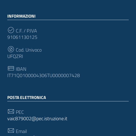
INFORMAZIONI
C.F. / P.IVA
91061130125
Cod. Univoco
UFQZRI
IBAN
IT71Q0100004306TU0000007428
POSTA ELETTRONICA
PEC
vaic879002@pec.istruzione.it
Email