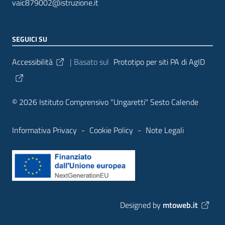
vaic879002@istruzione.it
SEGUICI SU
Sezione Link Utili
Accessibilità
| Basato sul
Prototipo per siti PA di AgID
© 2026 Istituto Comprensivo "Ungaretti" Sesto Calende
Informativa Privacy
-
Cookie Policy
-
Note Legali
Designed by
mtoweb.it