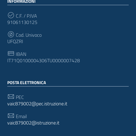
INFORMAZIONI
C.F. / P.IVA
91061130125
Cod. Univoco
UFQZRI
IBAN
IT71Q0100004306TU0000007428
POSTA ELETTRONICA
PEC
vaic879002@pec.istruzione.it
Email
vaic879002@istruzione.it