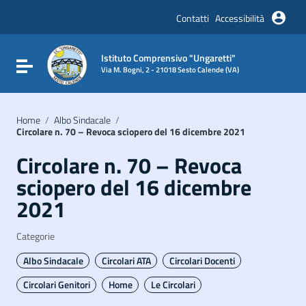
Vai ai contenuti
Vai al menu di navigazione
Contatti
Accessibilità
Vai al footer
Istituto Comprensivo "Ungaretti"
Attiva / disattiva la navigazione
Via M. Bogni, 2 - 21018 Sesto Calende (VA)
Home
/
Albo Sindacale
/
Circolare n. 70 – Revoca sciopero del 16 dicembre 2021
Circolare n. 70 – Revoca
sciopero del 16 dicembre
2021
Categorie
Albo Sindacale
Circolari ATA
Circolari Docenti
Circolari Genitori
Home
Le Circolari