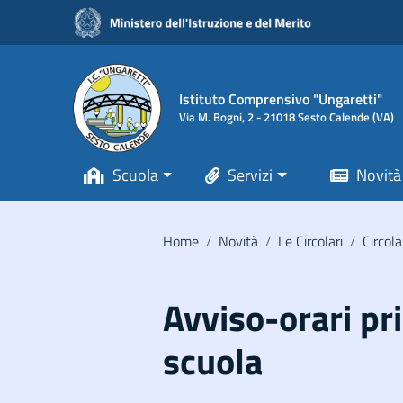
Vai ai contenuti
Vai al menu di navigazione
Vai al footer
Istituto Comprensivo "Ungaretti"
Via M. Bogni, 2 - 21018 Sesto Calende (VA)
Scuola
Servizi
Novità
Home
/
Novità
/
Le Circolari
/
Circola
Avviso-orari pr
scuola