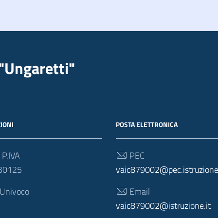
"Ungaretti"
IONI
POSTA ELETTRONICA
 P.IVA
PEC
30125
vaic879002@pec.istruzione.
 Univoco
Email
vaic879002@istruzione.it