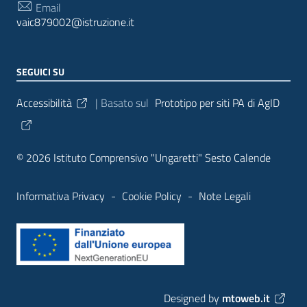
Email
vaic879002@istruzione.it
SEGUICI SU
Sezione Link Utili
Accessibilità
| Basato sul
Prototipo per siti PA di AgID
© 2026 Istituto Comprensivo "Ungaretti" Sesto Calende
Informativa Privacy
-
Cookie Policy
-
Note Legali
Designed by
mtoweb.it