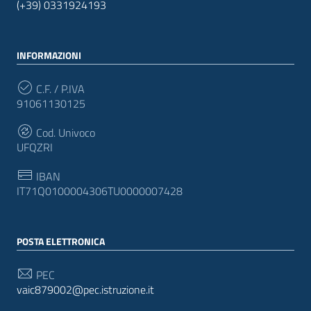
(+39) 0331924193
INFORMAZIONI
C.F. / P.IVA
91061130125
Cod. Univoco
UFQZRI
IBAN
IT71Q0100004306TU0000007428
POSTA ELETTRONICA
PEC
vaic879002@pec.istruzione.it