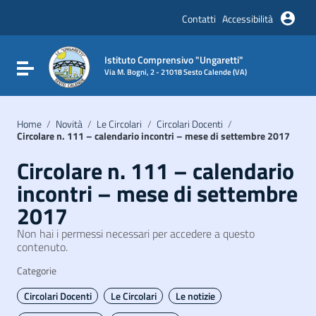
Vai ai contenuti
Vai al menu di navigazione
Contatti
Accessibilità
Vai al footer
Istituto Comprensivo "Ungaretti"
Attiva / disattiva la navigazione
Via M. Bogni, 2 - 21018 Sesto Calende (VA)
Home
/
Novità
/
Le Circolari
/
Circolari Docenti
/
Circolare n. 111 – calendario incontri – mese di settembre 2017
Circolare n. 111 – calendario
incontri – mese di settembre
2017
Non hai i permessi necessari per accedere a questo
contenuto.
Categorie
Circolari Docenti
Le Circolari
Le notizie