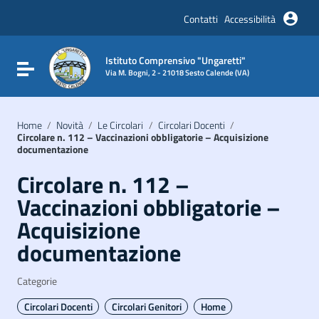
Vai ai contenuti
Vai al menu di navigazione
Contatti
Accessibilità
Vai al footer
Istituto Comprensivo "Ungaretti"
Attiva / disattiva la navigazione
Via M. Bogni, 2 - 21018 Sesto Calende (VA)
Home
/
Novità
/
Le Circolari
/
Circolari Docenti
/
Circolare n. 112 – Vaccinazioni obbligatorie – Acquisizione
documentazione
Circolare n. 112 –
Vaccinazioni obbligatorie –
Acquisizione
documentazione
Categorie
Circolari Docenti
Circolari Genitori
Home