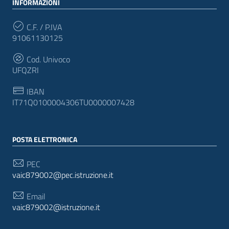
INFORMAZIONI
C.F. / P.IVA
91061130125
Cod. Univoco
UFQZRI
IBAN
IT71Q0100004306TU0000007428
POSTA ELETTRONICA
PEC
vaic879002@pec.istruzione.it
Email
vaic879002@istruzione.it