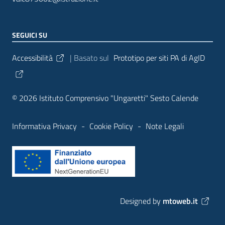
SEGUICI SU
Sezione Link Utili
Accessibilità
| Basato sul
Prototipo per siti PA di AgID
© 2026 Istituto Comprensivo "Ungaretti" Sesto Calende
Informativa Privacy
-
Cookie Policy
-
Note Legali
Designed by
mtoweb.it