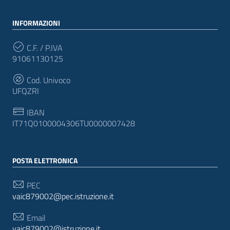
INFORMAZIONI
C.F. / P.IVA
91061130125
Cod. Univoco
UFQZRI
IBAN
IT71Q0100004306TU0000007428
POSTA ELETTRONICA
PEC
vaic879002@pec.istruzione.it
Email
vaic879002@istruzione.it