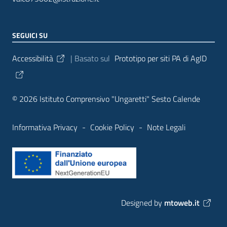
SEGUICI SU
Sezione Link Utili
Accessibilità
| Basato sul
Prototipo per siti PA di AgID
© 2026 Istituto Comprensivo "Ungaretti" Sesto Calende
Informativa Privacy
-
Cookie Policy
-
Note Legali
Designed by
mtoweb.it