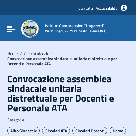
Vai ai contenuti
Vai al menu di navigazione
Contatti
Accessibilità
Vai al footer
Istituto Comprensivo "Ungaretti"
Attiva / disattiva la navigazione
Via M. Bogni, 2 - 21018 Sesto Calende (VA)
Home
/
Albo Sindacale
/
Convocazione assemblea sindacale unitaria distrettuale per
Docenti e Personale ATA
Convocazione assemblea
sindacale unitaria
distrettuale per Docenti e
Personale ATA
Categorie
Albo Sindacale
Circolari ATA
Circolari Docenti
Home