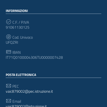
INFORMAZIONI
C.F. / P.IVA
91061130125
Cod. Univoco
UFQZRI
IBAN
IT71Q0100004306TU0000007428
POSTA ELETTRONICA
PEC
vaic879002@pec.istruzione.it
Email
vaic879002@istruzione.it