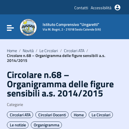
Vai ai contenuti
Vai al menu di navigazione
Contatti
Accessibilità
Vai al footer
Istituto Comprensivo "Ungaretti"
Attiva / disattiva la navigazione
Via M. Bogni, 2 - 21018 Sesto Calende (VA)
Home
/
Novità
/
Le Circolari
/
Circolari ATA
/
Circolare n.68 – Organigramma delle figure sensibili a.s.
2014/2015
Circolare n.68 –
Organigramma delle figure
sensibili a.s. 2014/2015
Categorie
Circolari ATA
Circolari Docenti
Home
Le Circolari
Le notizie
Organigramma