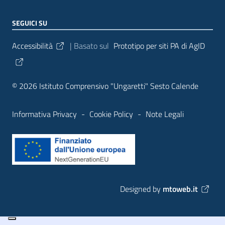
SEGUICI SU
Sezione Link Utili
Accessibilità
| Basato sul
Prototipo per siti PA di AgID
© 2026 Istituto Comprensivo "Ungaretti" Sesto Calende
Informativa Privacy
-
Cookie Policy
-
Note Legali
Designed by
mtoweb.it