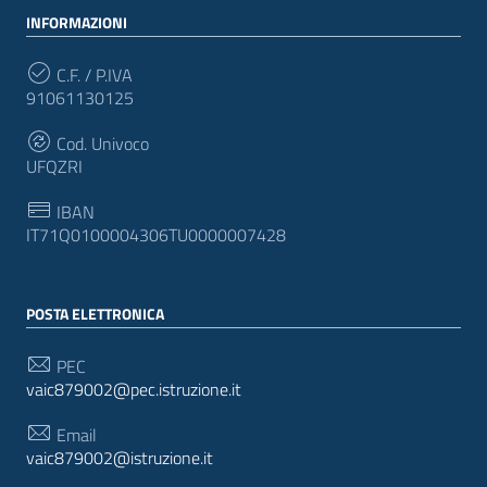
INFORMAZIONI
C.F. / P.IVA
91061130125
Cod. Univoco
UFQZRI
IBAN
IT71Q0100004306TU0000007428
POSTA ELETTRONICA
PEC
vaic879002@pec.istruzione.it
Email
vaic879002@istruzione.it