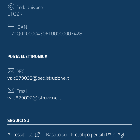
Cod. Univoco
UFQZRI
IBAN
IT71Q0100004306TU0000007428
POSTA ELETTRONICA
PEC
vaic879002@pec.istruzione.it
Email
vaic879002@istruzione.it
SEGUICI SU
Sezione Link Utili
Accessibilità
| Basato sul
Prototipo per siti PA di AgID