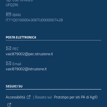
UFQZRI
IBAN
IT71Q0100004306TU0000007428
POSTA ELETTRONICA
PEC
vaic879002@pec.istruzione.it
Email
vaic879002@istruzione.it
SEGUICI SU
Sezione Link Utili
Accessibilità
| Basato sul
Prototipo per siti PA di AgID