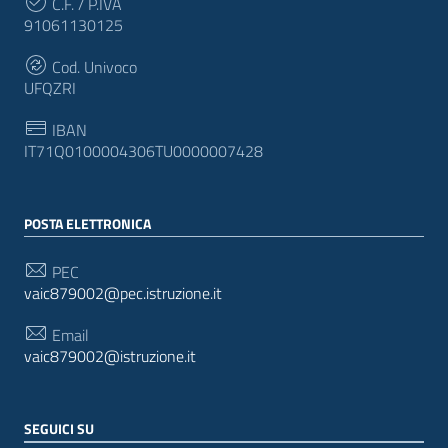
C.F. / P.IVA
91061130125
Cod. Univoco
UFQZRI
IBAN
IT71Q0100004306TU0000007428
POSTA ELETTRONICA
PEC
vaic879002@pec.istruzione.it
Email
vaic879002@istruzione.it
SEGUICI SU