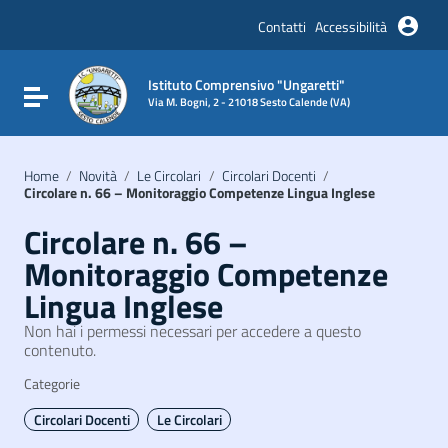
Vai ai contenuti
Vai al menu di navigazione
Contatti
Accessibilità
Vai al footer
Istituto Comprensivo "Ungaretti"
Attiva / disattiva la navigazione
Via M. Bogni, 2 - 21018 Sesto Calende (VA)
Home
/
Novità
/
Le Circolari
/
Circolari Docenti
/
Circolare n. 66 – Monitoraggio Competenze Lingua Inglese
Circolare n. 66 –
Monitoraggio Competenze
Lingua Inglese
Non hai i permessi necessari per accedere a questo
contenuto.
Categorie
Circolari Docenti
Le Circolari