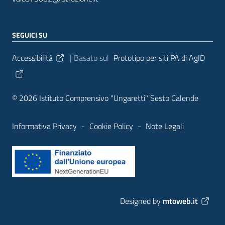
SEGUICI SU
Sezione Link Utili
Accessibilità
| Basato sul
Prototipo per siti PA di AgID
© 2026 Istituto Comprensivo "Ungaretti" Sesto Calende
Informativa Privacy
-
Cookie Policy
-
Note Legali
Designed by
mtoweb.it