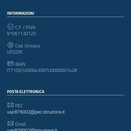
INFORMAZIONI
C.F. / P.IVA
91061130125
Cod. Univoco
UFQZRI
IBAN
IT71Q0100004306TU0000007428
POSTA ELETTRONICA
PEC
vaic879002@pec.istruzione.it
Email
vaic879002@istruzione.it