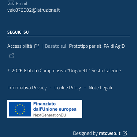
Email
vaic879002@istruzione.it
SEGUICI SU
Sezione Link Utili
Accessibilità
| Basato sul
Prototipo per siti PA di AgID
© 2026 Istituto Comprensivo "Ungaretti" Sesto Calende
Informativa Privacy
-
Cookie Policy
-
Note Legali
Designed by
mtoweb.it