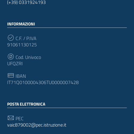
(+39) 0331924193
INFORMAZIONI
C.F. / P.IVA
91061130125
Cod. Univoco
UFQZRI
IBAN
IT71Q0100004306TU0000007428
POSTA ELETTRONICA
PEC
vaic879002@pec.istruzione.it