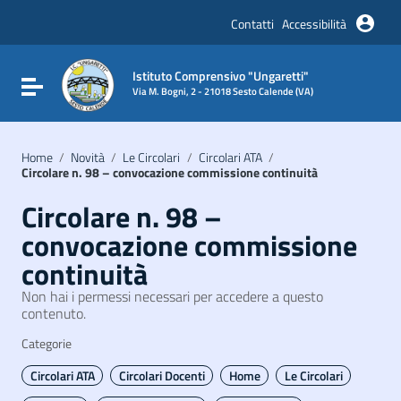
Vai ai contenuti
Vai al menu di navigazione
Contatti
Accessibilità
Vai al footer
Istituto Comprensivo "Ungaretti"
Attiva / disattiva la navigazione
Via M. Bogni, 2 - 21018 Sesto Calende (VA)
Home
/
Novità
/
Le Circolari
/
Circolari ATA
/
Circolare n. 98 – convocazione commissione continuità
Circolare n. 98 –
convocazione commissione
continuità
Non hai i permessi necessari per accedere a questo
contenuto.
Categorie
Circolari ATA
Circolari Docenti
Home
Le Circolari