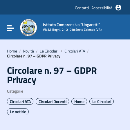
Vai ai contenuti
Vai al menu di navigazione
Contatti
Accessibilità
Vai al footer
Istituto Comprensivo "Ungaretti"
Attiva / disattiva la navigazione
Via M. Bogni, 2 - 21018 Sesto Calende (VA)
Home
/
Novità
/
Le Circolari
/
Circolari ATA
/
Circolare n. 97 – GDPR Privacy
Circolare n. 97 – GDPR
Privacy
Categorie
Circolari ATA
Circolari Docenti
Home
Le Circolari
Le notizie