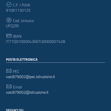
C.F. / P.IVA
91061130125
Cod. Univoco
UFQZRI
IBAN
IT71Q0100004306TU0000007428
POSTA ELETTRONICA
PEC
vaic879002@pec.istruzione.it
Email
vaic879002@istruzione.it
SEGUICI SU