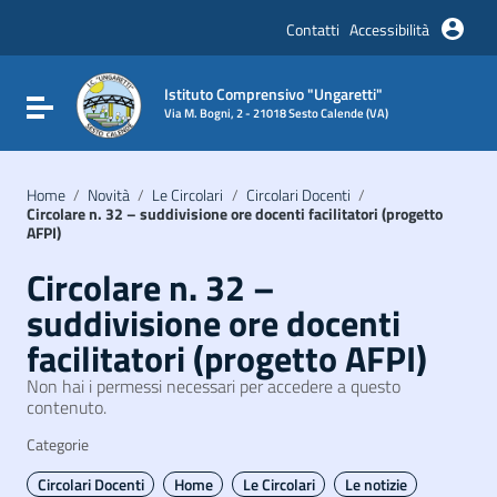
Vai ai contenuti
Vai al menu di navigazione
Contatti
Accessibilità
Vai al footer
Istituto Comprensivo "Ungaretti"
Attiva / disattiva la navigazione
Via M. Bogni, 2 - 21018 Sesto Calende (VA)
Home
/
Novità
/
Le Circolari
/
Circolari Docenti
/
Circolare n. 32 – suddivisione ore docenti facilitatori (progetto
AFPI)
Circolare n. 32 –
suddivisione ore docenti
facilitatori (progetto AFPI)
Non hai i permessi necessari per accedere a questo
contenuto.
Categorie
Circolari Docenti
Home
Le Circolari
Le notizie