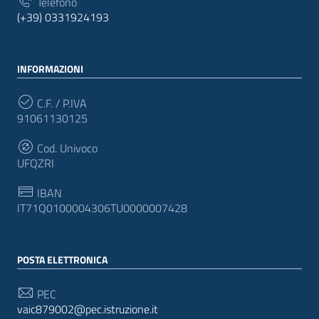
Telefono
(+39) 0331924193
INFORMAZIONI
C.F. / P.IVA
91061130125
Cod. Univoco
UFQZRI
IBAN
IT71Q0100004306TU0000007428
POSTA ELETTRONICA
PEC
vaic879002@pec.istruzione.it