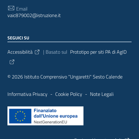
Email
vaic879002@istruzione.it
SEGUICI SU
Sezione Link Utili
Accessibilità
| Basato sul
Prototipo per siti PA di AgID
© 2026 Istituto Comprensivo "Ungaretti" Sesto Calende
Informativa Privacy
-
Cookie Policy
-
Note Legali