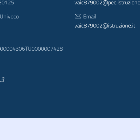
30125
vaic879002@pec.istruzione.
 Univoco
Email
vaic879002@istruzione.it
N
100004306TU0000007428