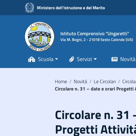
Vai ai contenuti
Vai al menu di navigazione
Vai al footer
Istituto Comprensivo "Ungaretti"
Via M. Bogni, 2 - 21018 Sesto Calende (VA)
Scuola
Servizi
Novità
Home
/
Novità
/
Le Circolari
/
Circola
Circolare n. 31 – date e orari Progett
Circolare n. 31 
Progetti Attivit