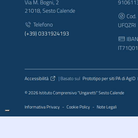
Via M. Bogni, 2
910611
21018, Sesto Calende
Cod.
Telefono
UFQZRI
(+39) 0331924193
IBA
IT71Q0
Sezione Link Utili
Accessibilità
| Basato sul
Prototipo per siti PA di AgID
© 2026 Istituto Comprensivo "Ungaretti" Sesto Calende
Informativa Privacy
-
Cookie Policy
-
Note Legali