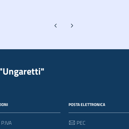
Pagina precedente
Pagina successiva
"Ungaretti"
IONI
POSTA ELETTRONICA
 P.IVA
PEC