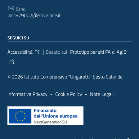
Email
vaic879002@istruzione.it
SEGUICI SU
Sezione Link Utili
Accessibilità
| Basato sul
Prototipo per siti PA di AgID
© 2026 Istituto Comprensivo "Ungaretti" Sesto Calende
Informativa Privacy
-
Cookie Policy
-
Note Legali