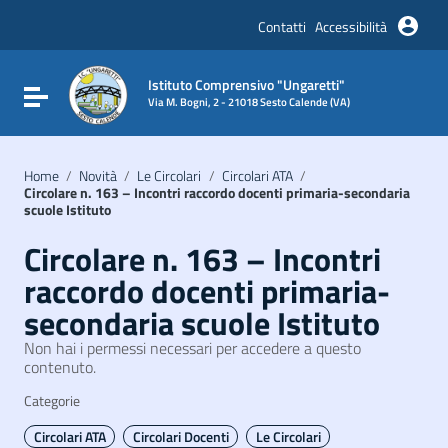
Vai ai contenuti
Vai al menu di navigazione
Contatti
Accessibilità
Vai al footer
Istituto Comprensivo "Ungaretti"
Attiva / disattiva la navigazione
Via M. Bogni, 2 - 21018 Sesto Calende (VA)
Home
/
Novità
/
Le Circolari
/
Circolari ATA
/
Circolare n. 163 – Incontri raccordo docenti primaria-secondaria
scuole Istituto
Circolare n. 163 – Incontri
raccordo docenti primaria-
secondaria scuole Istituto
Non hai i permessi necessari per accedere a questo
contenuto.
Categorie
Circolari ATA
Circolari Docenti
Le Circolari