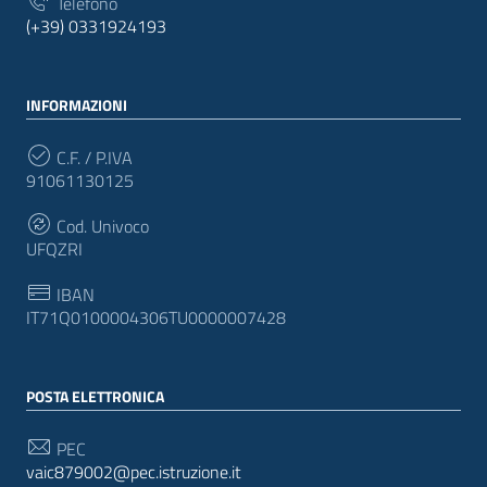
Telefono
(+39) 0331924193
INFORMAZIONI
C.F. / P.IVA
91061130125
Cod. Univoco
UFQZRI
IBAN
IT71Q0100004306TU0000007428
POSTA ELETTRONICA
PEC
vaic879002@pec.istruzione.it