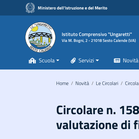
Vai ai contenuti
Vai al menu di navigazione
Vai al footer
Istituto Comprensivo "Ungaretti"
Via M. Bogni, 2 - 21018 Sesto Calende (VA)
Scuola
Servizi
Novità
Home
/
Novità
/
Le Circolari
/
Circola
Circolare n. 15
valutazione di 