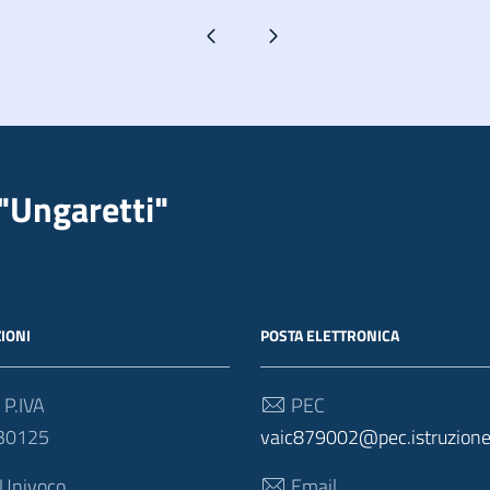
Pagina precedente
Pagina successiva
"Ungaretti"
IONI
POSTA ELETTRONICA
 P.IVA
PEC
30125
vaic879002@pec.istruzione.
 Univoco
Email