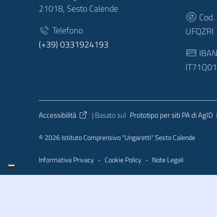
21018, Sesto Calende
Cod.
Telefono
UFQZRI
(+39) 0331924193
IBA
IT71Q0
Sezione Link Utili
Accessibilità
| Basato sul
Prototipo per siti PA di AgID
© 2026 Istituto Comprensivo "Ungaretti" Sesto Calende
Informativa Privacy
-
Cookie Policy
-
Note Legali