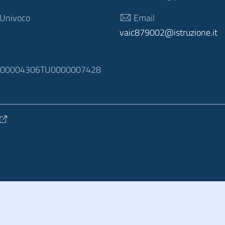
 Univoco
Email
vaic879002@istruzione.it
N
100004306TU0000007428