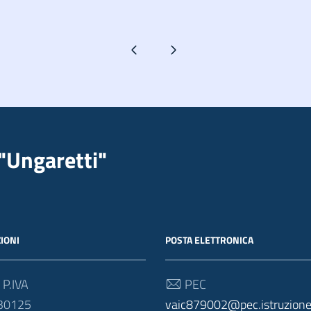
Pagina precedente
Pagina successiva
"Ungaretti"
IONI
POSTA ELETTRONICA
 P.IVA
PEC
30125
vaic879002@pec.istruzione.