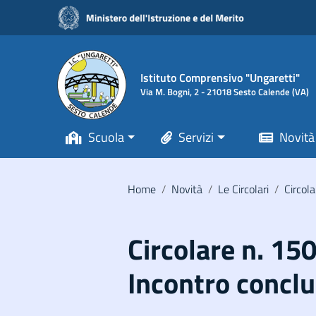
Vai ai contenuti
Vai al menu di navigazione
Vai al footer
Istituto Comprensivo "Ungaretti"
Via M. Bogni, 2 - 21018 Sesto Calende (VA)
Scuola
Servizi
Novità
Home
/
Novità
/
Le Circolari
/
Circola
Circolare n. 15
Incontro conclu