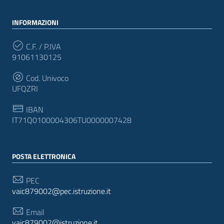
INFORMAZIONI
C.F. / P.IVA
91061130125
Cod. Univoco
UFQZRI
IBAN
IT71Q0100004306TU0000007428
POSTA ELETTRONICA
PEC
vaic879002@pec.istruzione.it
Email
vaic879002@istruzione.it