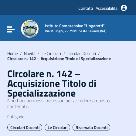
Vai ai contenuti
Vai al menu di navigazione
Contatti
Accessibilità
Vai al footer
Istituto Comprensivo "Ungaretti"
Attiva / disattiva la navigazione
Via M. Bogni, 2 - 21018 Sesto Calende (VA)
Home
/
Novità
/
Le Circolari
/
Circolari Docenti
/
Circolare n. 142 – Acquisizione Titolo di Specializzazione
Circolare n. 142 –
Acquisizione Titolo di
Specializzazione
Non hai i permessi necessari per accedere a questo
contenuto.
Categorie
Circolari Docenti
Le Circolari
Riservata Docenti