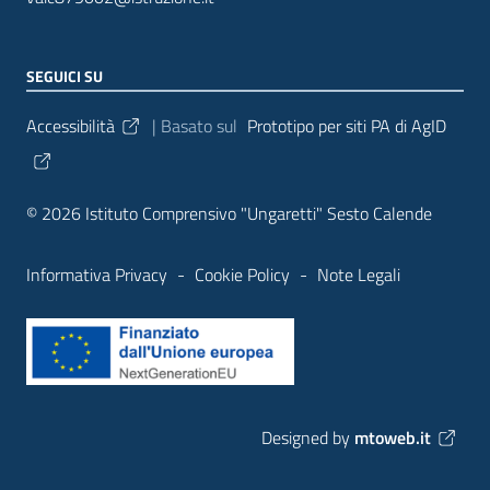
SEGUICI SU
Sezione Link Utili
Accessibilità
| Basato sul
Prototipo per siti PA di AgID
© 2026 Istituto Comprensivo "Ungaretti" Sesto Calende
Informativa Privacy
-
Cookie Policy
-
Note Legali
Designed by
mtoweb.it