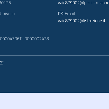
30125
vaic879002@pec.istruzione.
 Univoco
Email
vaic879002@istruzione.it
N
100004306TU0000007428