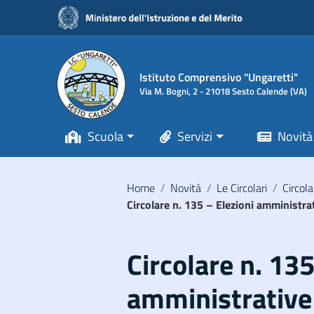
Vai ai contenuti
Vai al menu di navigazione
Vai al footer
Istituto Comprensivo "Ungaretti"
Via M. Bogni, 2 - 21018 Sesto Calende (VA)
Scuola
Servizi
Novità
Home
/
Novità
/
Le Circolari
/
Circola
Circolare n. 135 – Elezioni amminist
Circolare n. 135
amministrative