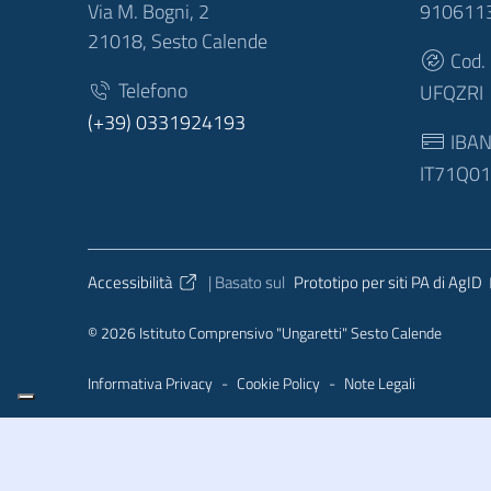
Via M. Bogni, 2
910611
21018, Sesto Calende
Cod.
Telefono
UFQZRI
(+39) 0331924193
IBA
IT71Q0
Sezione Link Utili
Accessibilità
| Basato sul
Prototipo per siti PA di AgID
© 2026 Istituto Comprensivo "Ungaretti" Sesto Calende
Informativa Privacy
-
Cookie Policy
-
Note Legali