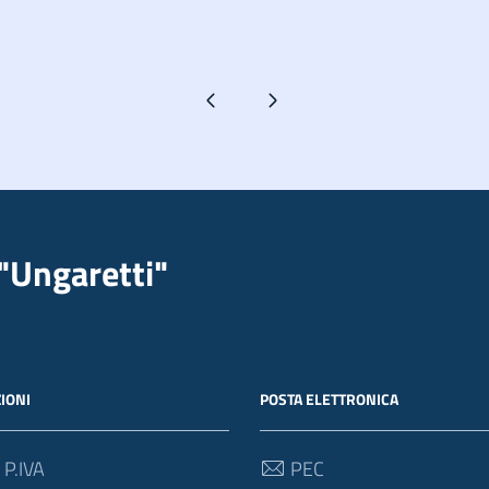
Pagina precedente
Pagina successiva
"Ungaretti"
IONI
POSTA ELETTRONICA
 P.IVA
PEC