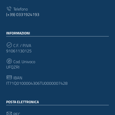
Telefono
(+39) 0331924193
INFORMAZIONI
C.F. / P.IVA
91061130125
Cod. Univoco
UFQZRI
IBAN
IT71Q0100004306TU0000007428
POSTA ELETTRONICA
PEC