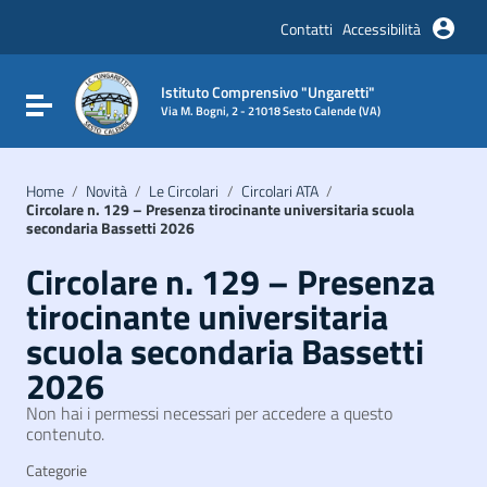
Vai ai contenuti
Vai al menu di navigazione
Contatti
Accessibilità
Vai al footer
Istituto Comprensivo "Ungaretti"
Attiva / disattiva la navigazione
Via M. Bogni, 2 - 21018 Sesto Calende (VA)
Home
/
Novità
/
Le Circolari
/
Circolari ATA
/
Circolare n. 129 – Presenza tirocinante universitaria scuola
secondaria Bassetti 2026
Circolare n. 129 – Presenza
tirocinante universitaria
scuola secondaria Bassetti
2026
Non hai i permessi necessari per accedere a questo
contenuto.
Categorie