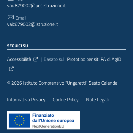
vaic879002@pec.istruzione.it
Email
vaic879002@istruzione.it
SEGUICI SU
Sezione Link Utili
Accessibilità
| Basato sul
Prototipo per siti PA di AgID
© 2026 Istituto Comprensivo "Ungaretti" Sesto Calende
Informativa Privacy
-
Cookie Policy
-
Note Legali