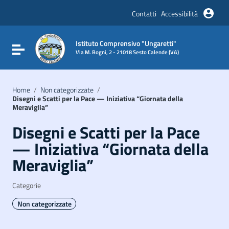
Vai ai contenuti
Vai al menu di navigazione
Contatti
Accessibilità
Vai al footer
Istituto Comprensivo "Ungaretti"
Attiva / disattiva la navigazione
Via M. Bogni, 2 - 21018 Sesto Calende (VA)
Home
/
Non categorizzate
/
Disegni e Scatti per la Pace — Iniziativa “Giornata della
Meraviglia”
Disegni e Scatti per la Pace
— Iniziativa “Giornata della
Meraviglia”
Categorie
Non categorizzate