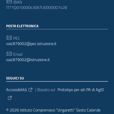
IBAN
IT71Q0100004306TU0000007428
POSTA ELETTRONICA
PEC
vaic879002@pec.istruzione.it
Email
vaic879002@istruzione.it
SEGUICI SU
Sezione Link Utili
Accessibilità
| Basato sul
Prototipo per siti PA di AgID
© 2026 Istituto Comprensivo "Ungaretti" Sesto Calende