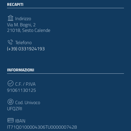
RECAPITI
Indirizzo
Via M. Bogni, 2
21018, Sesto Calende
Telefono
(+39) 0331924193
INFORMAZIONI
C.F. / P.IVA
91061130125
Cod. Univoco
UFQZRI
IBAN
IT71Q0100004306TU0000007428