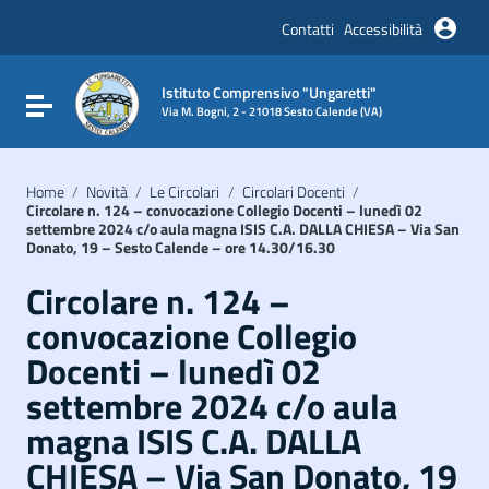
Vai ai contenuti
Vai al menu di navigazione
Contatti
Accessibilità
Vai al footer
Istituto Comprensivo "Ungaretti"
Attiva / disattiva la navigazione
Via M. Bogni, 2 - 21018 Sesto Calende (VA)
Home
/
Novità
/
Le Circolari
/
Circolari Docenti
/
Circolare n. 124 – convocazione Collegio Docenti – lunedì 02
settembre 2024 c/o aula magna ISIS C.A. DALLA CHIESA – Via San
Donato, 19 – Sesto Calende – ore 14.30/16.30
Circolare n. 124 –
convocazione Collegio
Docenti – lunedì 02
settembre 2024 c/o aula
magna ISIS C.A. DALLA
CHIESA – Via San Donato, 19