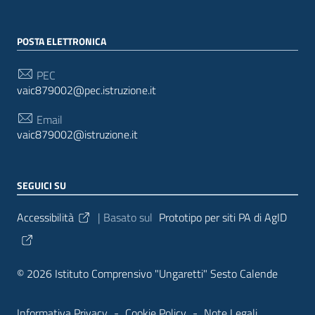
POSTA ELETTRONICA
PEC
vaic879002@pec.istruzione.it
Email
vaic879002@istruzione.it
SEGUICI SU
Sezione Link Utili
Accessibilità
| Basato sul
Prototipo per siti PA di AgID
© 2026 Istituto Comprensivo "Ungaretti" Sesto Calende
Informativa Privacy
-
Cookie Policy
-
Note Legali