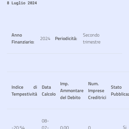
8 Luglio 2024
Anno
Secondo
2024
Periodicità:
Finanziario:
trimestre
Imp.
Num.
Indice di
Data
Stato
Ammontare
Imprese
Tempestività
Calcolo
Pubblica
del Debito
Creditrici
08-
Si
-20.54
07-
0.00
0