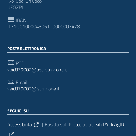
Cod. Univoco
UFQZRI
IBAN
IT71Q0100004306TU0000007428
POSTA ELETTRONICA
PEC
vaic879002@pec.istruzione.it
Email
vaic879002@istruzione.it
SEGUICI SU
Sezione Link Utili
Accessibilità
| Basato sul
Prototipo per siti PA di AgID