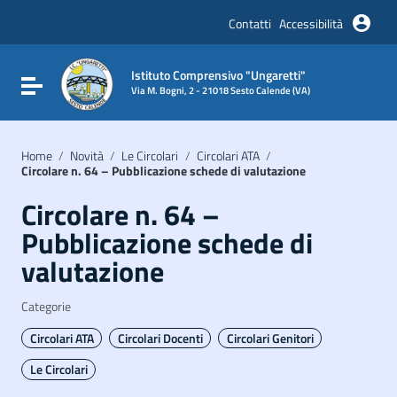
Vai ai contenuti
Vai al menu di navigazione
Contatti
Accessibilità
Vai al footer
Istituto Comprensivo "Ungaretti"
Attiva / disattiva la navigazione
Via M. Bogni, 2 - 21018 Sesto Calende (VA)
Home
/
Novità
/
Le Circolari
/
Circolari ATA
/
Circolare n. 64 – Pubblicazione schede di valutazione
Circolare n. 64 –
Pubblicazione schede di
valutazione
Categorie
Circolari ATA
Circolari Docenti
Circolari Genitori
Le Circolari