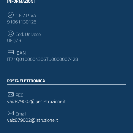
INFORMAZIONI
C.F. / P.IVA
91061130125
Cod. Univoco
UFQZRI
IBAN
IT71Q0100004306TU0000007428
POSTA ELETTRONICA
PEC
vaic879002@pec.istruzione.it
Email
vaic879002@istruzione.it