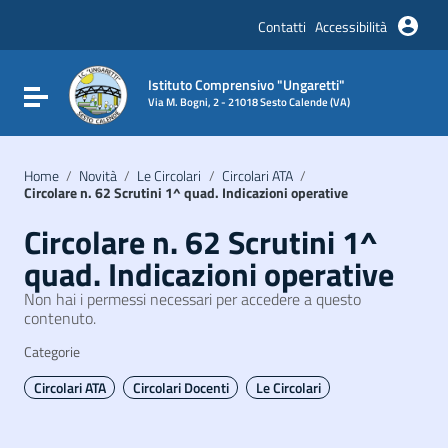
Vai ai contenuti
Vai al menu di navigazione
Contatti
Accessibilità
Vai al footer
Istituto Comprensivo "Ungaretti"
Attiva / disattiva la navigazione
Via M. Bogni, 2 - 21018 Sesto Calende (VA)
Home
/
Novità
/
Le Circolari
/
Circolari ATA
/
Circolare n. 62 Scrutini 1^ quad. Indicazioni operative
Circolare n. 62 Scrutini 1^
quad. Indicazioni operative
Non hai i permessi necessari per accedere a questo
contenuto.
Categorie
Circolari ATA
Circolari Docenti
Le Circolari