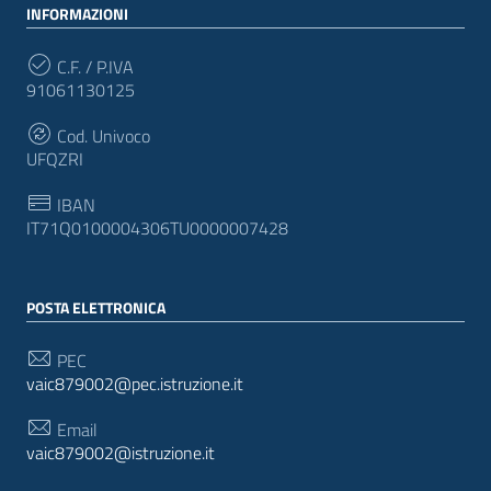
INFORMAZIONI
C.F. / P.IVA
91061130125
Cod. Univoco
UFQZRI
IBAN
IT71Q0100004306TU0000007428
POSTA ELETTRONICA
PEC
vaic879002@pec.istruzione.it
Email
vaic879002@istruzione.it