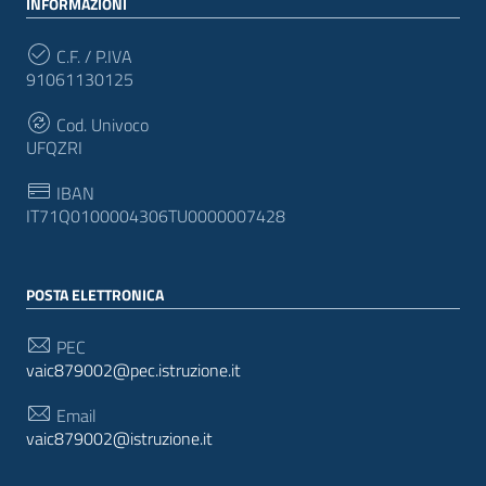
INFORMAZIONI
C.F. / P.IVA
91061130125
Cod. Univoco
UFQZRI
IBAN
IT71Q0100004306TU0000007428
POSTA ELETTRONICA
PEC
vaic879002@pec.istruzione.it
Email
vaic879002@istruzione.it