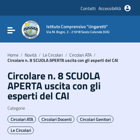
Vai ai contenuti
Vai al menu di navigazione
Contatti
Accessibilità
Vai al footer
Istituto Comprensivo "Ungaretti"
Attiva / disattiva la navigazione
Via M. Bogni, 2 - 21018 Sesto Calende (VA)
Home
/
Novità
/
Le Circolari
/
Circolari ATA
/
Circolare n. 8 SCUOLA APERTA uscita con gli esperti del CAI
Circolare n. 8 SCUOLA
APERTA uscita con gli
esperti del CAI
Categorie
Circolari ATA
Circolari Docenti
Circolari Genitori
Le Circolari