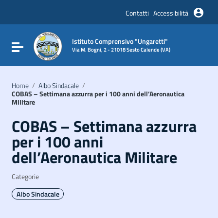
Vai ai contenuti
Vai al menu di navigazione
Contatti
Accessibilità
Vai al footer
Istituto Comprensivo "Ungaretti"
Attiva / disattiva la navigazione
Via M. Bogni, 2 - 21018 Sesto Calende (VA)
Home
/
Albo Sindacale
/
COBAS – Settimana azzurra per i 100 anni dell’Aeronautica
Militare
COBAS – Settimana azzurra
per i 100 anni
dell’Aeronautica Militare
Categorie
Albo Sindacale