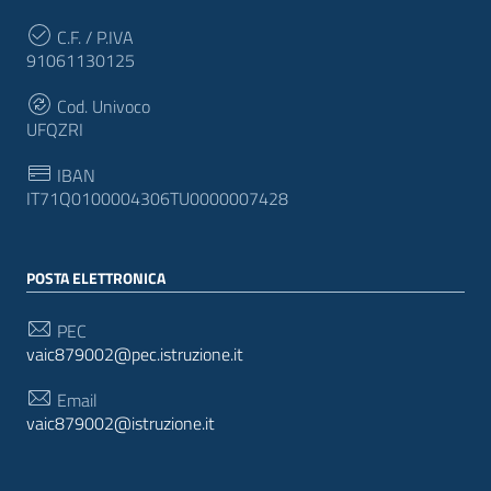
C.F. / P.IVA
91061130125
Cod. Univoco
UFQZRI
IBAN
IT71Q0100004306TU0000007428
POSTA ELETTRONICA
PEC
vaic879002@pec.istruzione.it
Email
vaic879002@istruzione.it