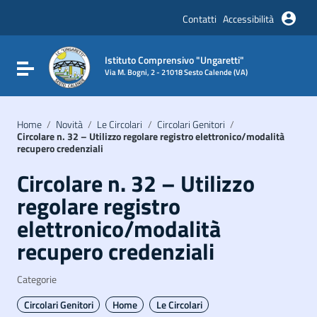
Vai ai contenuti
Vai al menu di navigazione
Contatti
Accessibilità
Vai al footer
Istituto Comprensivo "Ungaretti"
Attiva / disattiva la navigazione
Via M. Bogni, 2 - 21018 Sesto Calende (VA)
Home
/
Novità
/
Le Circolari
/
Circolari Genitori
/
Circolare n. 32 – Utilizzo regolare registro elettronico/modalità
recupero credenziali
Circolare n. 32 – Utilizzo
regolare registro
elettronico/modalità
recupero credenziali
Categorie
Circolari Genitori
Home
Le Circolari