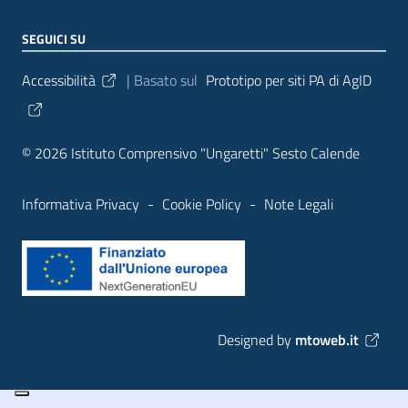
SEGUICI SU
Sezione Link Utili
Accessibilità
| Basato sul
Prototipo per siti PA di AgID
© 2026 Istituto Comprensivo "Ungaretti" Sesto Calende
Informativa Privacy
-
Cookie Policy
-
Note Legali
Designed by
mtoweb.it