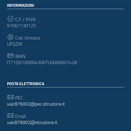
INFORMAZIONI
C.F. / P.IVA
91061130125
Cod. Univoco
UFQZRI
IBAN
IT71Q0100004306TU0000007428
POSTA ELETTRONICA
PEC
vaic879002@pec.istruzione.it
Email
vaic879002@istruzione.it