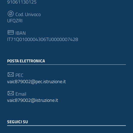
91061130125
Cod. Univoco
UFQZRI
IBAN
IT71Q0100004306TU0000007428
POSTA ELETTRONICA
PEC
vaic879002@pec.istruzione.it
Email
vaic879002@istruzione.it
SEGUICI SU