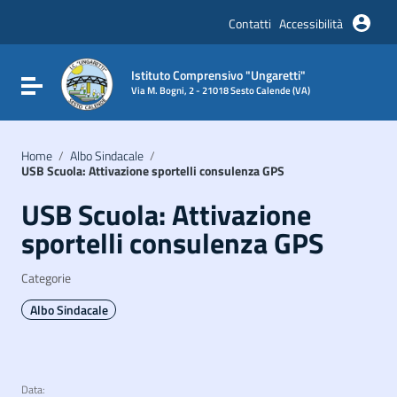
Vai ai contenuti
Vai al menu di navigazione
Contatti
Accessibilità
Vai al footer
Istituto Comprensivo "Ungaretti"
Attiva / disattiva la navigazione
Via M. Bogni, 2 - 21018 Sesto Calende (VA)
Home
/
Albo Sindacale
/
USB Scuola: Attivazione sportelli consulenza GPS
USB Scuola: Attivazione
sportelli consulenza GPS
Categorie
Albo Sindacale
Data: