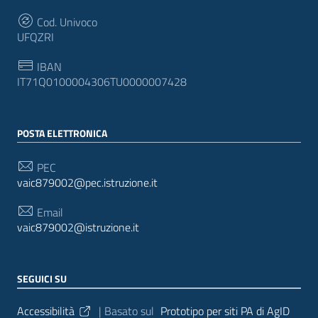
Cod. Univoco
UFQZRI
IBAN
IT71Q0100004306TU0000007428
POSTA ELETTRONICA
PEC
vaic879002@pec.istruzione.it
Email
vaic879002@istruzione.it
SEGUICI SU
Sezione Link Utili
Accessibilità
| Basato sul
Prototipo per siti PA di AgID