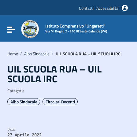
Vai ai contenuti
Vai al menu di navigazione
Contatti
Accessibilità
Vai al footer
Istituto Comprensivo "Ungaretti"
Attiva / disattiva la navigazione
Via M. Bogni, 2 - 21018 Sesto Calende (VA)
Home
/
Albo Sindacale
/
UIL SCUOLA RUA – UIL SCUOLA IRC
UIL SCUOLA RUA – UIL
SCUOLA IRC
Categorie
Albo Sindacale
Circolari Docenti
Data:
27 Aprile 2022