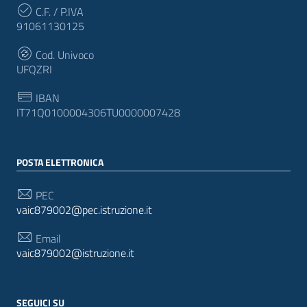
C.F. / P.IVA
91061130125
Cod. Univoco
UFQZRI
IBAN
IT71Q0100004306TU0000007428
POSTA ELETTRONICA
PEC
vaic879002@pec.istruzione.it
Email
vaic879002@istruzione.it
SEGUICI SU