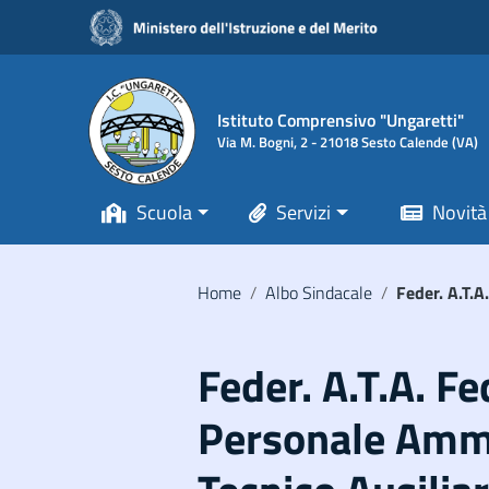
Vai ai contenuti
Vai al menu di navigazione
Vai al footer
Istituto Comprensivo "Ungaretti"
Via M. Bogni, 2 - 21018 Sesto Calende (VA)
Scuola
Servizi
Novità
Home
/
Albo Sindacale
/
Feder. A.T.A
Feder. A.T.A. F
Personale Ammi