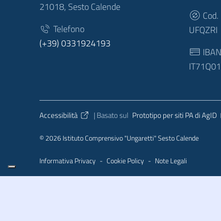
21018, Sesto Calende
Cod.
Telefono
UFQZRI
(+39) 0331924193
IBA
IT71Q0
Sezione Link Utili
Accessibilità
| Basato sul
Prototipo per siti PA di AgID
© 2026 Istituto Comprensivo "Ungaretti" Sesto Calende
Informativa Privacy
-
Cookie Policy
-
Note Legali