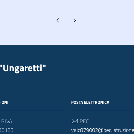
Pagina precedente
Pagina successiva
"Ungaretti"
IONI
POSTA ELETTRONICA
 P.IVA
PEC
30125
vaic879002@pec.istruzione.