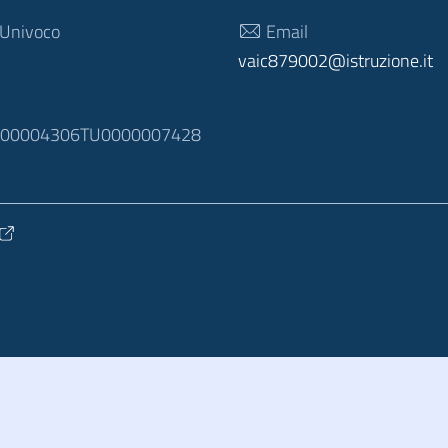
 Univoco
Email
vaic879002@istruzione.it
N
100004306TU0000007428