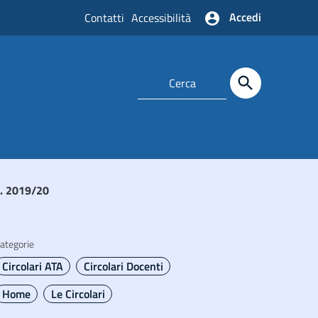
Accedi
Contatti
Accessibilità
s. 2019/20
ategorie
Circolari ATA
Circolari Docenti
Home
Le Circolari