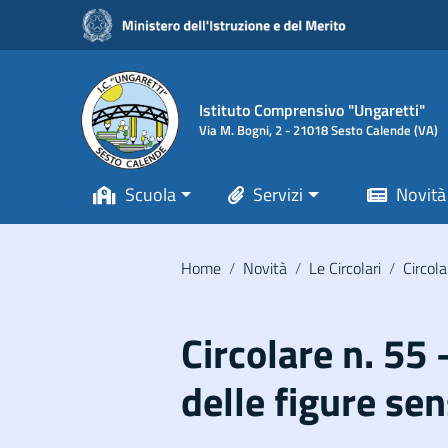
Vai ai contenuti
Vai al menu di navigazione
Vai al footer
Istituto Comprensivo "Ungaretti"
Via M. Bogni, 2 - 21018 Sesto Calende (VA)
Scuola
Servizi
Novità
Home
/
Novità
/
Le Circolari
/
Circola
Circolare n. 5
delle figure sen