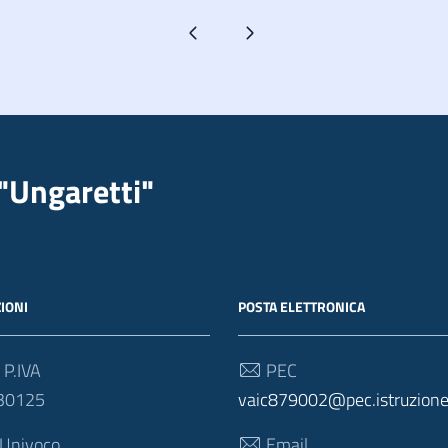
Pagina precedente
Pagina successiva
"Ungaretti"
IONI
POSTA ELETTRONICA
 P.IVA
PEC
30125
vaic879002@pec.istruzione.
 Univoco
Email