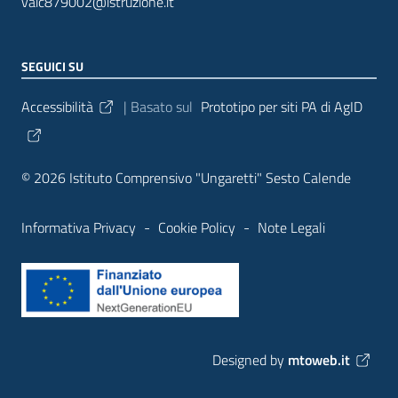
vaic879002@istruzione.it
SEGUICI SU
Sezione Link Utili
Accessibilità
| Basato sul
Prototipo per siti PA di AgID
© 2026 Istituto Comprensivo "Ungaretti" Sesto Calende
Informativa Privacy
-
Cookie Policy
-
Note Legali
Designed by
mtoweb.it