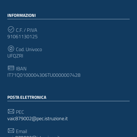
INFORMAZIONI
C.F. / P.IVA
91061130125
Cod. Univoco
UFQZRI
IBAN
IT71Q0100004306TU0000007428
POSTA ELETTRONICA
PEC
vaic879002@pec.istruzione.it
Email