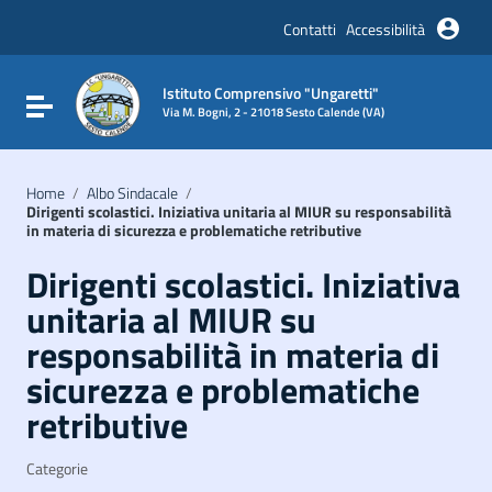
Vai ai contenuti
Vai al menu di navigazione
Contatti
Accessibilità
Vai al footer
Istituto Comprensivo "Ungaretti"
Attiva / disattiva la navigazione
Via M. Bogni, 2 - 21018 Sesto Calende (VA)
Home
/
Albo Sindacale
/
Dirigenti scolastici. Iniziativa unitaria al MIUR su responsabilità
in materia di sicurezza e problematiche retributive
Dirigenti scolastici. Iniziativa
unitaria al MIUR su
responsabilità in materia di
sicurezza e problematiche
retributive
Categorie