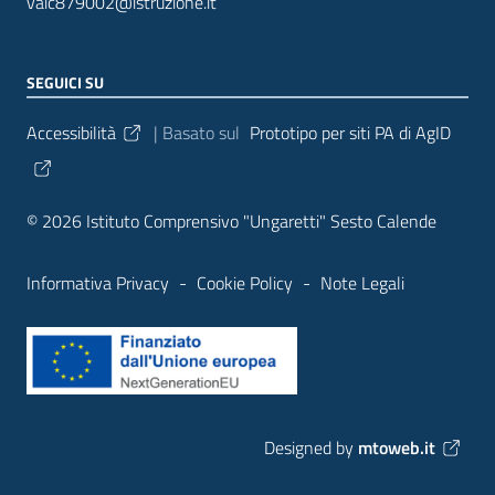
vaic879002@istruzione.it
SEGUICI SU
Sezione Link Utili
Accessibilità
| Basato sul
Prototipo per siti PA di AgID
© 2026 Istituto Comprensivo "Ungaretti" Sesto Calende
Informativa Privacy
-
Cookie Policy
-
Note Legali
Designed by
mtoweb.it