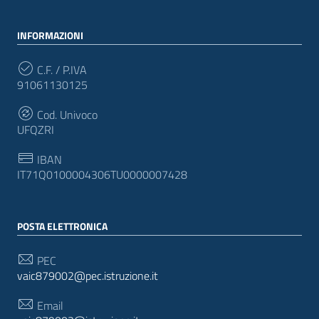
INFORMAZIONI
C.F. / P.IVA
91061130125
Cod. Univoco
UFQZRI
IBAN
IT71Q0100004306TU0000007428
POSTA ELETTRONICA
PEC
vaic879002@pec.istruzione.it
Email