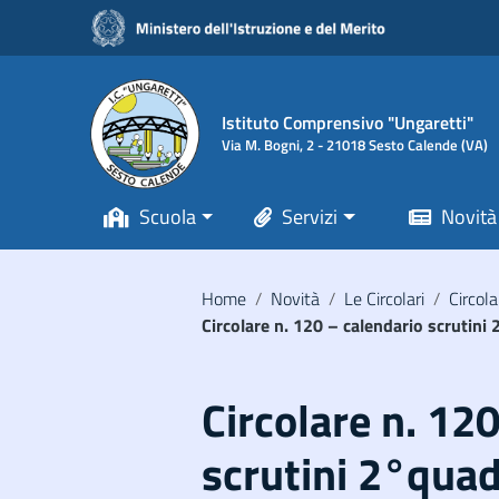
Vai ai contenuti
Vai al menu di navigazione
Vai al footer
Istituto Comprensivo "Ungaretti"
Via M. Bogni, 2 - 21018 Sesto Calende (VA)
Scuola
Servizi
Novità
Home
/
Novità
/
Le Circolari
/
Circola
Circolare n. 120 – calendario scrutin
Circolare n. 12
scrutini 2°quad