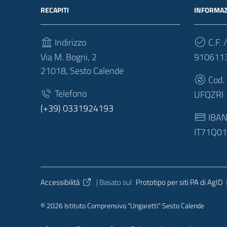
RECAPITI
INFORMAZ
Indirizzo
C.F. /
Via M. Bogni, 2
910611
21018, Sesto Calende
Cod.
Telefono
UFQZRI
(+39) 0331924193
IBA
IT71Q0
Sezione Link Utili
Accessibilità
| Basato sul
Prototipo per siti PA di AgID
© 2026 Istituto Comprensivo "Ungaretti" Sesto Calende